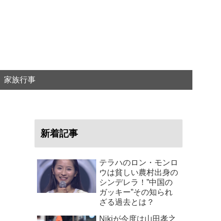
家族行事
新着記事
テラハのロン・モンロ
ウは貧しい農村出身の
シンデレラ！”中国の
ガッキー”その知られ
ざる過去とは？
Nikiが今度は山田孝之