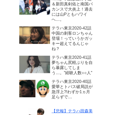
＆新田真剣佑と南国バ
カンスで大炎上！過去
には山Pともハワイ
へ…。
テラハ東京2020‐42話
中国の刺客ロンちゃん
登場！っていうかガッ
キー超えてるんじゃ
ね？
テラハ東京2020-41話
夢ちゃん尻軽ぶりを自
ら暴露してしま
う…。”経験人数○○人”
テラハ東京2020‐40話
愛華とトパス破局説が
急浮上?!わずか1ヵ月
足らずで…
【悲報】テラハ田森美