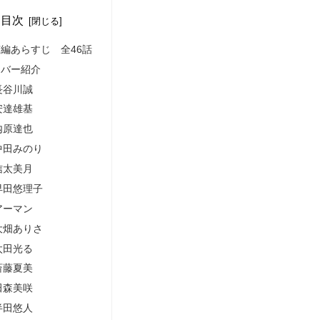
目次
編あらすじ 全46話
ンバー紹介
長谷川誠
安達雄基
内原達也
中田みのり
信太美月
早田悠理子
アーマン
大畑ありさ
太田光る
斎藤夏美
田森美咲
半田悠人