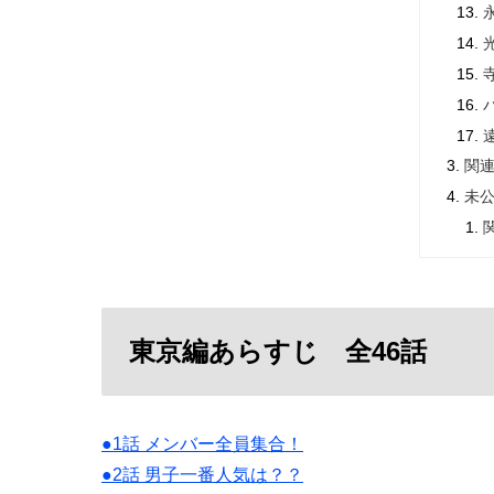
関
未
東京編あらすじ 全46話
●1話 メンバー全員集合！
●2話 男子一番人気は？？