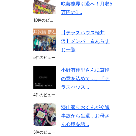
咲芸能界引退へ！月収5
万円の1...
10件のビュー
【テラスハウス軽井
沢】メンバー＆あらす
じ一覧
5件のビュー
小野有佳里さんに哀悼
の意を込めて…。「テ
ラスハウス...
4件のビュー
漆山家りおくんが交通
事故から生還…お母さ
ん心境を語...
3件のビュー