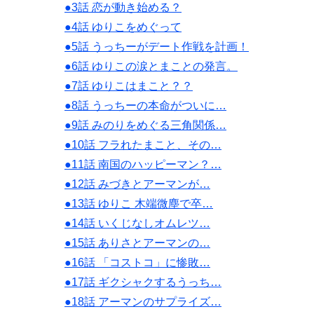
●3話 恋が動き始める？
●4話 ゆりこをめぐって
●5話 うっちーがデート作戦を計画！
●6話 ゆりこの涙とまことの発言。
●7話 ゆりこはまこと？？
●8話 うっちーの本命がついに…
●9話 みのりをめぐる三角関係…
●10話 フラれたまこと、その…
●11話 南国のハッピーマン？…
●12話 みづきとアーマンが…
●13話 ゆりこ 木端微塵で卒…
●14話 いくじなしオムレツ…
●15話 ありさとアーマンの…
●16話 「コストコ」に惨敗…
●17話 ギクシャクするうっち…
●18話 アーマンのサプライズ…