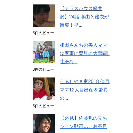
【テラスハウス軽井
沢】24話 麻由と優衣が
衝突！早...
3件のビュー
和田さんちの美人ママ
は家事に育児に大奮闘!!
壮絶な...
3件のビュー
うるしやま家2018 佳月
ママ12人目出産＆驚異
の...
3件のビュー
【必見】佐藤魁の立ち
ション動画…。お茶目