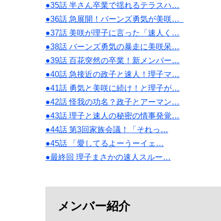
●35話 半さん卒業で揺れるテラスハ…
●36話 急展開！バーンズ勇気が美咲…
●37話 美咲が理子に言った「速人く…
●38話 バーンズ勇気の暴走に美咲呆…
●39話 百花突然の卒業！新メンバー…
●40話 急接近の政子と速人！理子マ…
●41話 勇気と美咲に続け！と理子が…
●42話 怪我の功名？政子とアーマン…
●43話 理子と速人の秘密の情事発覚…
●44話 第3回家族会議！「それっ…
●45話 「愛してるよーうーイェ…
●最終回 理子まさかの速人スルー…
メンバー紹介