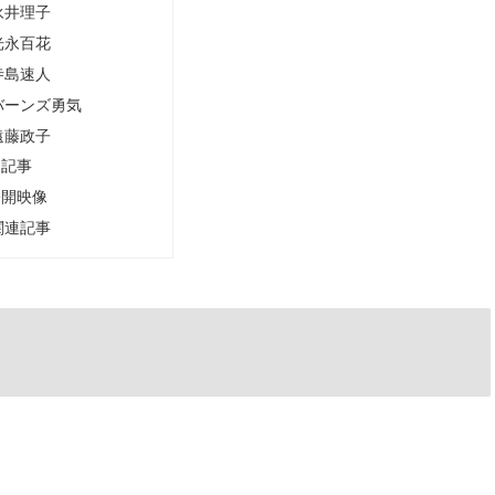
永井理子
光永百花
寺島速人
バーンズ勇気
遠藤政子
連記事
公開映像
関連記事