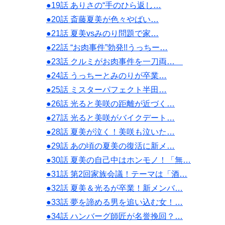
●19話 ありさの“手のひら返し…
●20話 斎藤夏美が色々やばい…
●21話 夏美vsみのり問題で家…
●22話 “お肉事件”勃発!!うっちー…
●23話 クルミがお肉事件を一刀両…
●24話 うっちーとみのりが卒業…
●25話 ミスターパフェクト半田…
●26話 光ると美咲の距離が近づく…
●27話 光ると美咲がバイクデート…
●28話 夏美が泣く！美咲も泣いた…
●29話 あの頃の夏美の復活に新メ…
●30話 夏美の自己中はホンモノ！「無…
●31話 第2回家族会議！テーマは「酒…
●32話 夏美＆光るが卒業！新メンバ…
●33話 夢を諦める男を追い込む女！…
●34話 ハンバーグ師匠が名誉挽回？…