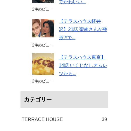
でかわいい...
2件のビュー
【テラスハウス軽井
沢】21話 聖南さんが整
形?!で...
2件のビュー
【テラスハウス東京】
14話 いくじなしオムレ
ツから...
2件のビュー
カテゴリー
TERRACE HOUSE
39