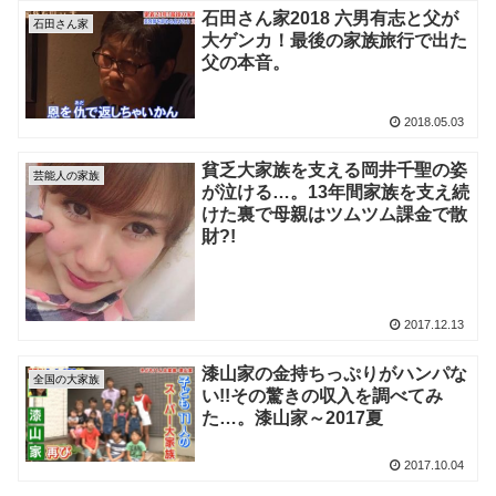
石田さん家2018 六男有志と父が
石田さん家
大ゲンカ！最後の家族旅行で出た
父の本音。
2018.05.03
貧乏大家族を支える岡井千聖の姿
芸能人の家族
が泣ける…。13年間家族を支え続
けた裏で母親はツムツム課金で散
財?!
2017.12.13
漆山家の金持ちっぷりがハンパな
全国の大家族
い!!その驚きの収入を調べてみ
た…。漆山家～2017夏
2017.10.04