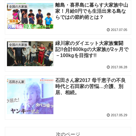
離島・喜界島に暮らす大家族中山
全国の大家族
家！月給0円でも生活出来る島な
らではの節約術とは？
2017.07.05
緑川家のダイエット大家族奮闘
全国の大家族
記!!合計800kgの大家族が2ヶ月で
－100kgを目指す!!
2017.06.28
石田さん家2017 母千恵子の不良
石田さん家
時代と石田家の苦悩…介護、別
居、相続。
2017.05.29
次のページ