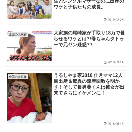
生?!シングルマザーなのに出産の
ワケと子供たちの成長。
2019.02.25
大家族の尾崎家が手取り18万で暮
全国の大家族
らせるワケとは?!母ちゃんタトゥ
ーで元ヤン疑惑??
2018.09.14
うるしやま家2018 佳月ママ12人
全国の大家族
目出産＆驚異の流産回数を明か
す！そして長男葵くんは彼女が出
来てさらにイケメンに！
2018.05.16