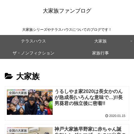
大家族ファンブログ
大家族シリーズやテラスハウスについてのブログです！
テラスハウス
大家族
ザ・ノンフィクション
家族行事
大家族
うるしやま家2020は長女かのん
全国の大家族
が急成長(いろんな意味で…)!!長
男葵君の独立後に密着!!
2020.01.15
神戸大家族早野家に赤ちゃん誕
全国の大家族