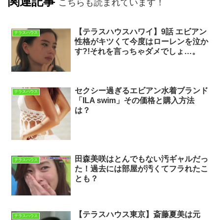
関連記事
こちらも読まれています！
【テラスハウスハワイ】9話 エビアン
テラスハウス
性格がキツくて今度はローレンを泣か
す?!それを言っちゃダメでしょ…。
セクシー過ぎるエビアン水着ブランド
テラスハウス
「ILA swim」その価格と購入方法
は？
田森美咲はとんでもない汚ギャルだっ
テラスハウス
た！過去には部屋が汚くてフラれたこ
とも？
【テラスハウス東京】斎藤夏美は元
テラスハウス