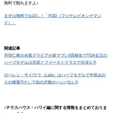
無料で観れますよ♪
まずは無料でお試し！「FOD（フジテレビオンデマン
ド）」
関連記事
丹羽仁希の水着グラビアが超マブい!!高校生でTGA女王の
ハーフモデルは沢尻とファーストクラスで共演も?!
ローレン・サイ/ララ（Lala）はハーフモデルで中田みの
りの後輩?!そして絵の才能がハンパない!!
♪テラスハウス・ハワイ編に関する情報をまとめておりま