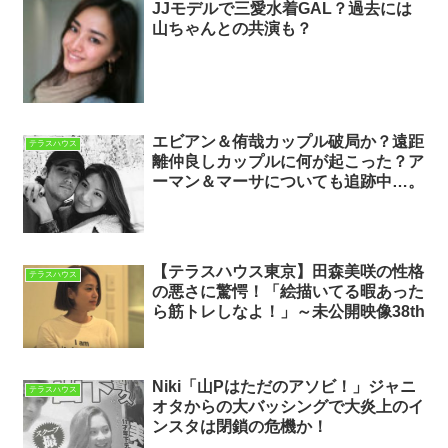
JJモデルで三愛水着GAL？過去には
山ちゃんとの共演も？
エビアン＆侑哉カップル破局か？遠距
テラスハウス
離仲良しカップルに何が起こった？ア
ーマン＆マーサについても追跡中…。
【テラスハウス東京】田森美咲の性格
テラスハウス
の悪さに驚愕！「絵描いてる暇あった
ら筋トレしなよ！」～未公開映像38th
Niki「山Pはただのアソビ！」ジャニ
テラスハウス
オタからの大バッシングで大炎上のイ
ンスタは閉鎖の危機か！