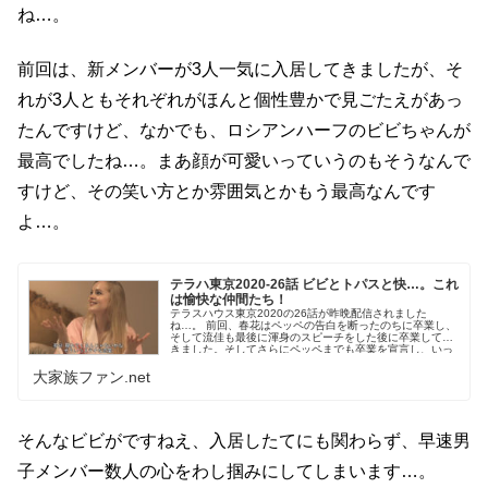
ね…。
前回は、新メンバーが3人一気に入居してきましたが、そ
れが3人ともそれぞれがほんと個性豊かで見ごたえがあっ
たんですけど、なかでも、ロシアンハーフのビビちゃんが
最高でしたね…。まあ顔が可愛いっていうのもそうなんで
すけど、その笑い方とか雰囲気とかもう最高なんです
よ…。
テラハ東京2020-26話 ビビとトパスと快…。これ
は愉快な仲間たち！
テラスハウス東京2020の26話が昨晩配信されました
ね…。 前回、春花はペッペの告白を断ったのちに卒業し、
そして流佳も最後に渾身のスピーチをした後に卒業してい
きました。そしてさらにペッペまでも卒業を宣言し、いっ
きに3人のメンバーが去る...
大家族ファン.net
そんなビビがですねえ、入居したてにも関わらず、早速男
子メンバー数人の心をわし掴みにしてしまいます…。