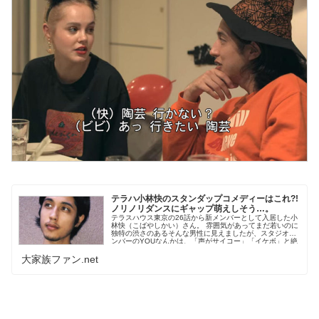
テラハ小林快のスタンダップコメディーはこれ?!
ノリノリダンスにギャップ萌えしそう…。
テラスハウス東京の26話から新メンバーとして入居した小
林快（こばやしかい）さん。 雰囲気があってまだ若いのに
独特の渋さのあるそんな男性に見えましたが、スタジオメ
ンバーのYOUなんかは、「声がサイコー」「イケボ」と絶
賛してたとお...
大家族ファン.net