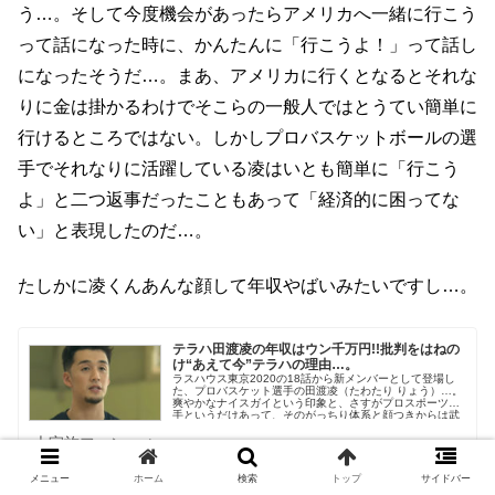
う…。そして今度機会があったらアメリカへ一緒に行こう
って話になった時に、かんたんに「行こうよ！」って話し
になったそうだ…。まあ、アメリカに行くとなるとそれな
りに金は掛かるわけでそこらの一般人ではとうてい簡単に
行けるところではない。しかしプロバスケットボールの選
手でそれなりに活躍している凌はいとも簡単に「行こう
よ」と二つ返事だったこともあって「経済的に困ってな
い」と表現したのだ…。
たしかに凌くんあんな顔して年収やばいみたいですし…。
テラハ田渡凌の年収はウン千万円!!批判をはねの
け“あえて今”テラハの理由…。
ラスハウス東京2020の18話から新メンバーとして登場し
た、プロバスケット選手の田渡凌（たわたり りょう）…。
爽やかなナイスガイという印象と、さすがプロスポーツ選
手というだけあって、そのがっちり体系と顔つきからは武
骨な男っぽ...
大家族ファン.net
メニュー
ホーム
検索
トップ
サイドバー