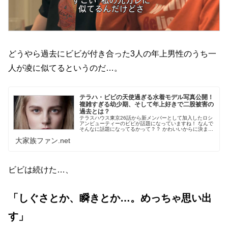
どうやら過去にビビが付き合った3人の年上男性のうち一
人が凌に似てるというのだ…。
テラハ・ビビの天使過ぎる水着モデル写真公開！
複雑すぎる幼少期、そして年上好きで二股被害の
過去とは？
テラスハウス東京26話から新メンバーとして加入したロシ
アンビューティーのビビが話題になっていますね！ なんで
そんなに話題になってるかって？？ かわいいからに決まっ
てるーーーっ！ まるで天使のようでしたね、彼女が現れ...
大家族ファン.net
ビビは続けた…、
「しぐさとか、瞬きとか…。めっちゃ思い出
す」