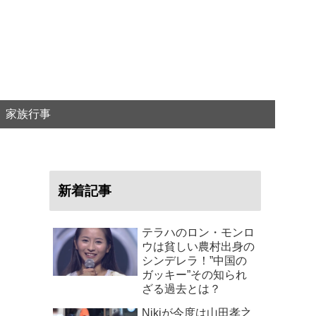
家族行事
新着記事
テラハのロン・モンロ
ウは貧しい農村出身の
シンデレラ！”中国の
ガッキー”その知られ
ざる過去とは？
Nikiが今度は山田孝之