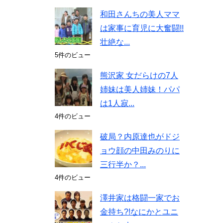
和田さんちの美人ママ
は家事に育児に大奮闘!!
壮絶な...
5件のビュー
熊沢家 女だらけの7人
姉妹は美人姉妹！パパ
は1人寂...
4件のビュー
破局？内原達也がドジ
ョウ顔の中田みのりに
三行半か？...
4件のビュー
澤井家は格闘一家でお
金持ち?!なにかとユニ