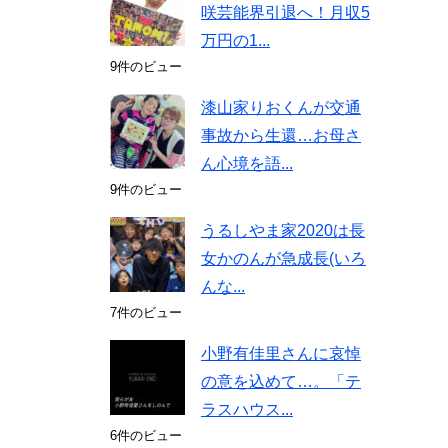
咲芸能界引退へ！月収5
万円の1...
9件のビュー
漆山家りおくんが交通
事故から生還…お母さ
ん心境を語...
9件のビュー
うるしやま家2020は長
女かのんが急成長(いろ
んな...
7件のビュー
小野有佳里さんに哀悼
の意を込めて…。「テ
ラスハウス...
6件のビュー