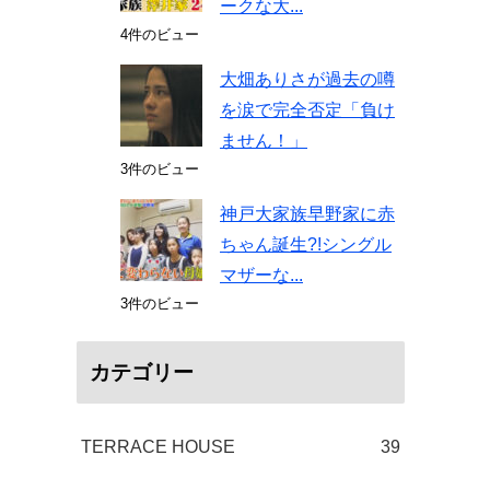
ークな大...
4件のビュー
大畑ありさが過去の噂
を涙で完全否定「負け
ません！」
3件のビュー
神戸大家族早野家に赤
ちゃん誕生?!シングル
マザーな...
3件のビュー
カテゴリー
TERRACE HOUSE
39