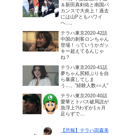
＆新田真剣佑と南国バ
カンスで大炎上！過去
には山Pともハワイ
へ…。
テラハ東京2020‐42話
中国の刺客ロンちゃん
登場！っていうかガッ
キー超えてるんじゃ
ね？
テラハ東京2020-41話
夢ちゃん尻軽ぶりを自
ら暴露してしま
う…。”経験人数○○人”
テラハ東京2020‐40話
愛華とトパス破局説が
急浮上?!わずか1ヵ月
足らずで…
【悲報】テラハ田森美