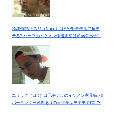
澁澤侑哉/ナスリ（Nasri）はAAPEモデルで超モ
テる?!ハーフのイケメン俳優志望は超肉食男子?!
エリック（Eric）は元モデルのイケメン家具職人!!
バーテンダー経験ありの最年長はモテモテ確定?!