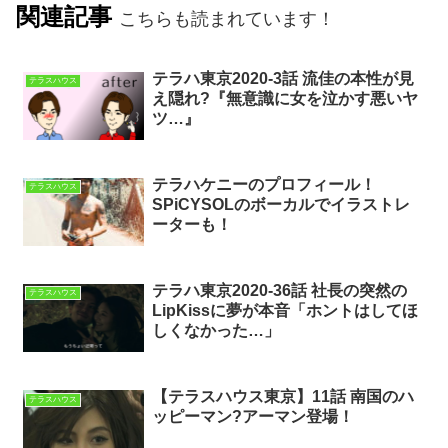
関連記事
こちらも読まれています！
テラハ東京2020-3話 流佳の本性が見
テラスハウス
え隠れ?『無意識に女を泣かす悪いヤ
ツ…』
テラハケニーのプロフィール！
テラスハウス
SPiCYSOLのボーカルでイラストレ
ーターも！
テラハ東京2020-36話 社長の突然の
テラスハウス
LipKissに夢が本音「ホントはしてほ
しくなかった…」
【テラスハウス東京】11話 南国のハ
テラスハウス
ッピーマン?アーマン登場！