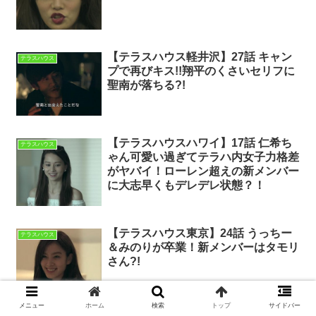
【テラスハウス軽井沢】27話 キャン
テラスハウス
プで再びキス!!翔平のくさいセリフに
聖南が落ちる?!
【テラスハウスハワイ】17話 仁希ち
テラスハウス
ゃん可愛い過ぎてテラハ内女子力格差
がヤバイ！ローレン超えの新メンバー
に大志早くもデレデレ状態？！
【テラスハウス東京】24話 うっちー
テラスハウス
＆みのりが卒業！新メンバーはタモリ
さん?!
メニュー
ホーム
検索
トップ
サイドバー