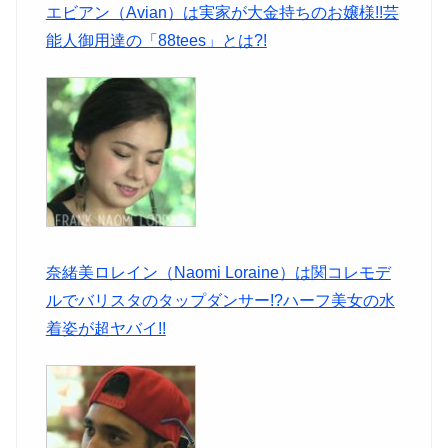
エビアン（Avian）は実家が大金持ちのお嬢様!!芸
能人御用達の「88tees」とは?!
奈緒美ロレイン（Naomi Loraine）は関コレモデ
ルでバリスタのタップダンサー!?ハーフ美女の水
着姿が超ヤバイ!!