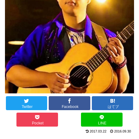
Twitter
Facebook
はてブ
Pocket
LINE
2017.03.22
2016.09.30