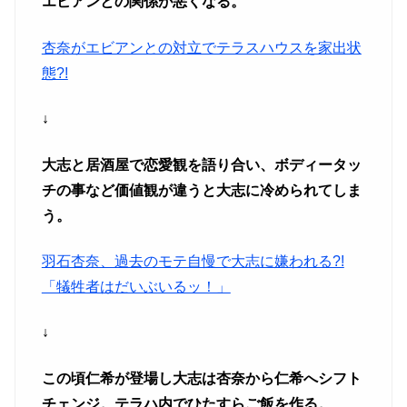
エビアンとの関係が悪くなる。
杏奈がエビアンとの対立でテラスハウスを家出状
態?!
↓
大志と居酒屋で恋愛観を語り合い、ボディータッ
チの事など価値観が違うと大志に冷められてしま
う。
羽石杏奈、過去のモテ自慢で大志に嫌われる?!
「犠牲者はだいぶいるッ！」
↓
この頃仁希が登場し大志は杏奈から仁希へシフト
チェンジ。テラハ内でひたすらご飯を作る。