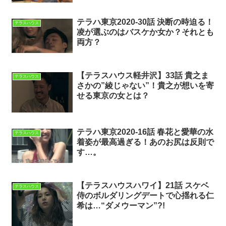
テラハ東京2020-30話 決断の時迫る！
テラスハウス
凌が選ぶのはバスケか女か？それとも
両方？
【テラスハウス軽井沢】33話 貴之ま
テラスハウス
さかの”綾じゃない”！貴之が想いを寄
せる東京の女とは？
テラハ東京2020-16話 春花と愛華の水
テラスハウス
着姿が最高過ぎる！あのお尻は反則で
す…。
【テラスハウスハワイ】21話 スケベ
テラスハウス
侍のボルダリングデートで心揺れる仁
希は…“ダメウーマン”?!