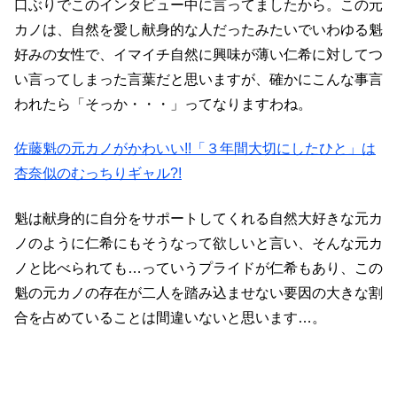
口ぶりでこのインタビュー中に言ってましたから。この元
カノは、自然を愛し献身的な人だったみたいでいわゆる魁
好みの女性で、イマイチ自然に興味が薄い仁希に対してつ
い言ってしまった言葉だと思いますが、確かにこんな事言
われたら「そっか・・・」ってなりますわね。
佐藤魁の元カノがかわいい!!「３年間大切にしたひと」は
杏奈似のむっちりギャル?!
魁は献身的に自分をサポートしてくれる自然大好きな元カ
ノのように仁希にもそうなって欲しいと言い、そんな元カ
ノと比べられても…っていうプライドが仁希もあり、この
魁の元カノの存在が二人を踏み込ませない要因の大きな割
合を占めていることは間違いないと思います…。