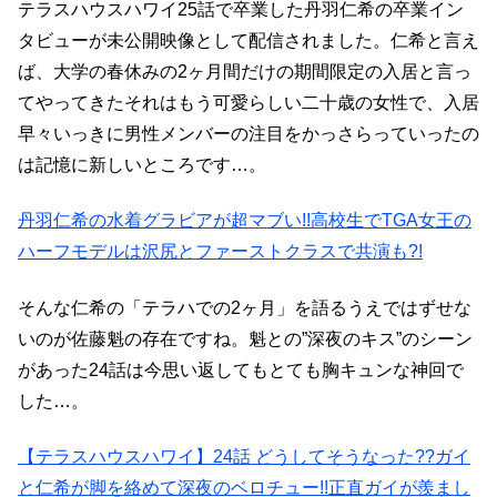
テラスハウスハワイ25話で卒業した丹羽仁希の卒業イン
タビューが未公開映像として配信されました。仁希と言え
ば、大学の春休みの2ヶ月間だけの期間限定の入居と言っ
てやってきたそれはもう可愛らしい二十歳の女性で、入居
早々いっきに男性メンバーの注目をかっさらっていったの
は記憶に新しいところです…。
丹羽仁希の水着グラビアが超マブい!!高校生でTGA女王の
ハーフモデルは沢尻とファーストクラスで共演も?!
そんな仁希の「テラハでの2ヶ月」を語るうえではずせな
いのが佐藤魁の存在ですね。魁との”深夜のキス”のシーン
があった24話は今思い返してもとても胸キュンな神回で
した…。
【テラスハウスハワイ】24話 どうしてそうなった??ガイ
と仁希が脚を絡めて深夜のベロチュー!!正直ガイが羨まし