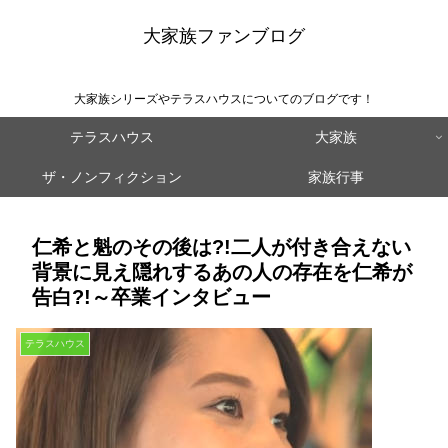
大家族ファンブログ
大家族シリーズやテラスハウスについてのブログです！
テラスハウス
大家族
ザ・ノンフィクション
家族行事
仁希と魁のその後は?!二人が付き合えない
背景に見え隠れするあの人の存在を仁希が
告白?!～卒業インタビュー
テラスハウス