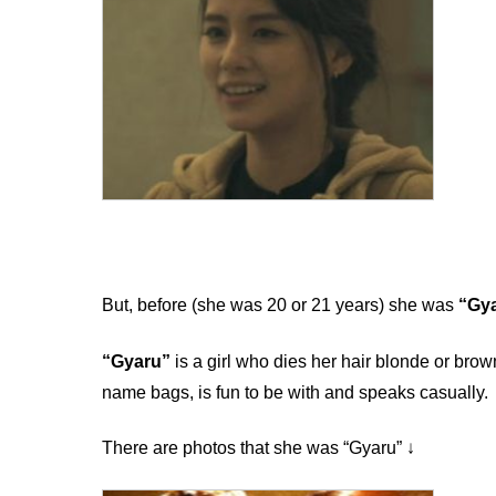
But, before (she was 20 or 21 years) she was
“Gy
“Gyaru”
is a girl who dies her hair blonde or brow
name bags, is fun to be with and speaks casually.
There are photos that she was “Gyaru” ↓