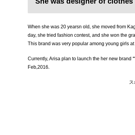
She was designer of clothes
When she was 20 yearsn old, she moved from Kago
day, she tried fashion contest, and she won the 
This brand was very popular among young girls at 
Currently, Arisa plan to launch the her new brand
Feb,2016.
ス