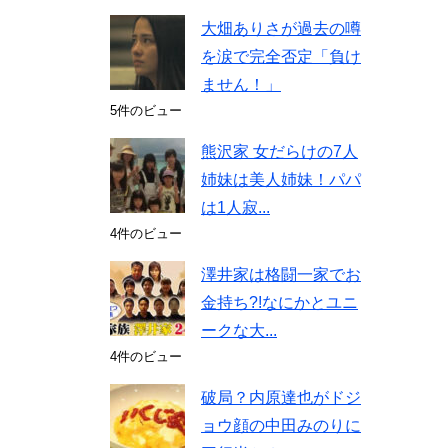
大畑ありさが過去の噂
を涙で完全否定「負け
ません！」
5件のビュー
熊沢家 女だらけの7人
姉妹は美人姉妹！パパ
は1人寂...
4件のビュー
澤井家は格闘一家でお
金持ち?!なにかとユニ
ークな大...
4件のビュー
破局？内原達也がドジ
ョウ顔の中田みのりに