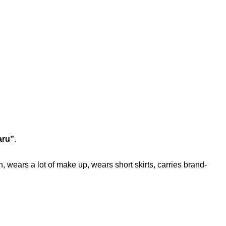
aru”
.
n, wears a lot of make up, wears short skirts, carries brand-