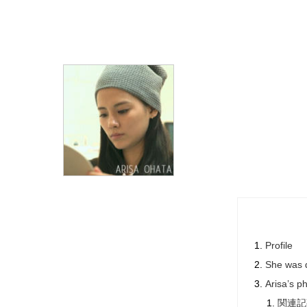
Profile
She was d
Arisa’s p
関連記