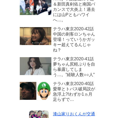
＆新田真剣佑と南国バ
カンスで大炎上！過去
には山Pともハワイ
へ…。
テラハ東京2020‐42話
中国の刺客ロンちゃん
登場！っていうかガッ
キー超えてるんじゃ
ね？
テラハ東京2020-41話
夢ちゃん尻軽ぶりを自
ら暴露してしま
う…。”経験人数○○人”
テラハ東京2020‐40話
愛華とトパス破局説が
急浮上?!わずか1ヵ月
足らずで…
漆山家りおくんが交通