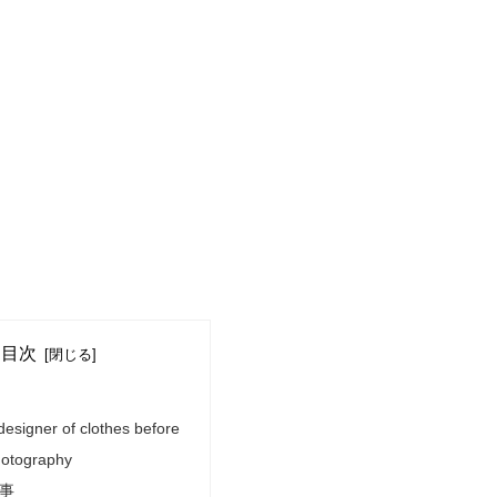
目次
esigner of clothes before
hotography
事