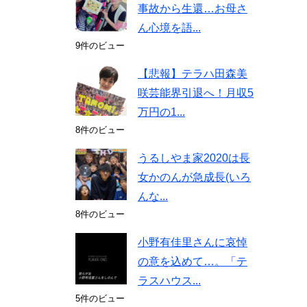
事故から生還…お母さ
ん心境を語...
9件のビュー
【悲報】テラハ田森美
咲芸能界引退へ！月収5
万円の1...
8件のビュー
うるしやま家2020は長
女かのんが急成長(いろ
んな...
8件のビュー
小野有佳里さんに哀悼
の意を込めて…。「テ
ラスハウス...
5件のビュー