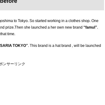
 before
shima to Tokyo. So started working in a clothes shop. One
grand prize.Then she launched a her own new brand
“famul”
.
that time.
“SARIA TOKYO”
. This brand is a hat brand , will be launched
ポンサーリンク