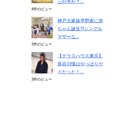
三行半か？...
4件のビュー
神戸大家族早野家に赤
ちゃん誕生?!シングル
マザーな...
3件のビュー
【テラスハウス東京】
長谷川慎はやっぱりゲ
イだった！...
3件のビュー