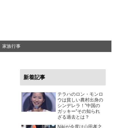
家族行事
新着記事
テラハのロン・モンロ
ウは貧しい農村出身の
シンデレラ！”中国の
ガッキー”その知られ
ざる過去とは？
Nikiが今度は山田孝之