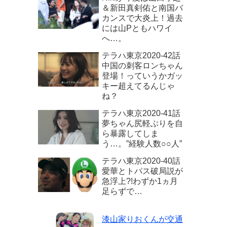
＆新田真剣佑と南国バ
カンスで大炎上！過去
には山Pともハワイ
へ…。
テラハ東京2020‐42話
中国の刺客ロンちゃん
登場！っていうかガッ
キー超えてるんじゃ
ね？
テラハ東京2020-41話
夢ちゃん尻軽ぶりを自
ら暴露してしま
う…。”経験人数○○人”
テラハ東京2020‐40話
愛華とトパス破局説が
急浮上?!わずか1ヵ月
足らずで…
漆山家りおくんが交通