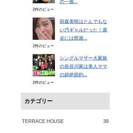
の一族...
2件のビュー
田森美咲はとんでもな
い汚ギャルだった！過
去には部屋...
2件のビュー
シングルマザー大家族
の長谷川家は美人ママ
の超絶節約...
2件のビュー
カテゴリー
TERRACE HOUSE
39