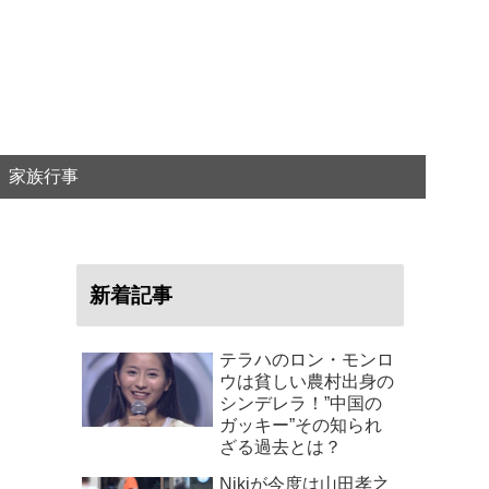
家族行事
新着記事
テラハのロン・モンロ
ウは貧しい農村出身の
シンデレラ！”中国の
ガッキー”その知られ
ざる過去とは？
Nikiが今度は山田孝之