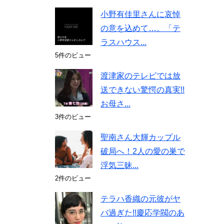
小野有佳里さんに哀悼
の意を込めて…。「テ
ラスハウス...
5件のビュー
渡津家のテレビでは放
送できない驚愕の真実!!
お母さ...
3件のビュー
聖南さん大輝カップル
破局へ！2人の愛の巣で
浮気三昧...
2件のビュー
テラハ香織の元彼がヤ
バ過ぎた!!慶応学閥のあ