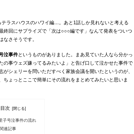
るテラスハウスのハワイ編…。あと1話しか見れないと考える
最終回にサプライズで「次は○○○編です」なんて発表をついつ
はなさそうです。
号泣事件
というものがありました。まあ見ていた人なら分かっ
たの事ウェズ嫌ってるみたいよ」と告げ口して泣かせた事件で
志がシェリーを問いただすべく家族会議を開いたというのが、
、ちょっとここで簡単にその流れをまとめてみたいと思いま
目次
里子号泣事件の流れ
関連記事