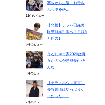
事故から生還…お母さ
ん心境を語...
12件のビュー
【悲報】テラハ田森美
咲芸能界引退へ！月収5
万円の1...
8件のビュー
うるしやま家2020は長
女かのんが急成長(いろ
んな...
8件のビュー
【テラスハウス東京】
長谷川慎はやっぱりゲ
イだった！...
7件のビュー