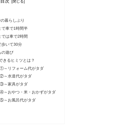
目次
での暮らしぶり
まで車で1時間半
までは車で2時間
歩いて30分
ちの遊び
できるヒミツとは？
の①～リフォーム代がタダ
の②～水道代がタダ
の③～家具がタダ
の④～おやつ・米・おかずがタダ
の⑤～お風呂代がタダ