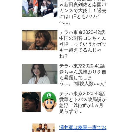
＆新田真剣佑と南国バ
カンスで大炎上！過去
には山Pともハワイ
へ…。
テラハ東京2020‐42話
中国の刺客ロンちゃん
登場！っていうかガッ
キー超えてるんじゃ
ね？
テラハ東京2020-41話
夢ちゃん尻軽ぶりを自
ら暴露してしま
う…。”経験人数○○人”
テラハ東京2020‐40話
愛華とトパス破局説が
急浮上?!わずか1ヵ月
足らずで…
澤井家は格闘一家でお