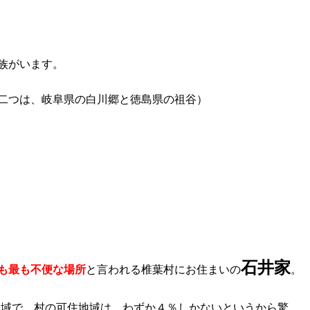
族がいます。
二つは、岐阜県の白川郷と徳島県の祖谷）
石井家
も最も不便な場所
と言われる椎葉村にお住まいの
。
れた地域で、村の可住地域は、わずか４％しかないというから驚