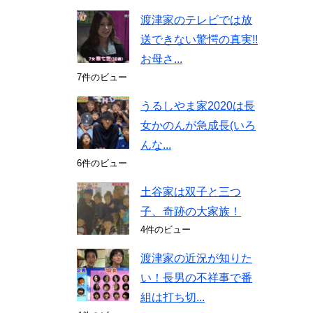
渡津家のテレビでは放
送できない驚愕の真実!!
お母さ...
7件のビュー
うるしやま家2020は長
女かのんが急成長(いろ
んな...
6件のビュー
土谷家は双子と三つ
子、奇跡の大家族！
4件のビュー
渡津家の近況が知りた
い！長男の不祥事で番
組は打ち切...