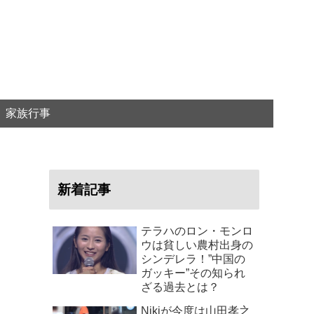
家族行事
新着記事
テラハのロン・モンロ
ウは貧しい農村出身の
シンデレラ！”中国の
ガッキー”その知られ
ざる過去とは？
Nikiが今度は山田孝之