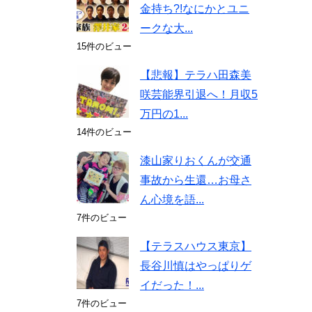
金持ち?!なにかとユニ
ークな大...
15件のビュー
【悲報】テラハ田森美
咲芸能界引退へ！月収5
万円の1...
14件のビュー
漆山家りおくんが交通
事故から生還…お母さ
ん心境を語...
7件のビュー
【テラスハウス東京】
長谷川慎はやっぱりゲ
イだった！...
7件のビュー