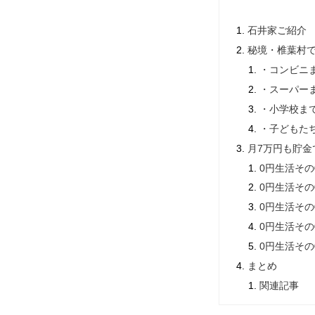
石井家ご紹介
秘境・椎葉村
・コンビニ
・スーパー
・小学校まで
・子どもた
月7万円も貯金
0円生活そ
0円生活そ
0円生活そ
0円生活そ
0円生活そ
まとめ
関連記事