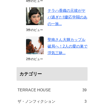
4件のビュー
テラハ香織の元彼がヤ
バ過ぎた!!慶応学閥のあ
の一族...
3件のビュー
聖南さん大輝カップル
破局へ！2人の愛の巣で
浮気三昧...
2件のビュー
カテゴリー
TERRACE HOUSE
39
ザ・ノンフィクション
3