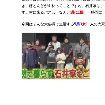
き。ほとんどが山林ってことですね。石井家は、
す。村に来るバスは、なんと
週に1回
。一時間に
今回はそんな大秘境で生活する
5男
3女
11人
の大家